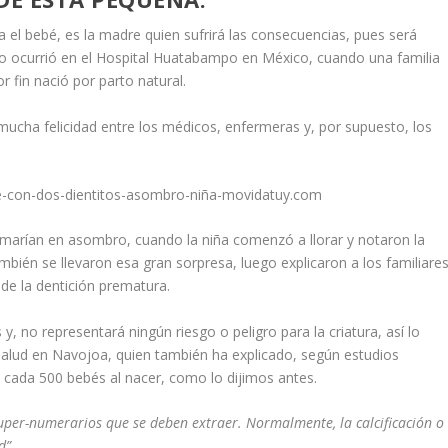
 el bebé, es la madre quien sufrirá las consecuencias, pues será
 ocurrió en el Hospital Huatabampo en México, cuando una familia
 fin nació por parto natural.
mucha felicidad entre los médicos, enfermeras y, por supuesto, los
ormarían en asombro, cuando la niña comenzó a llorar y notaron la
bién se llevaron esa gran sorpresa, luego explicaron a los familiare
de la dentición prematura.
y, no representará ningún riesgo o peligro para la criatura, así lo
 salud en Navojoa, quien también ha explicado, según estudios
 cada 500 bebés al nacer, como lo dijimos antes.
super-numerarios que se deben extraer. Normalmente, la calcificación o
d”.