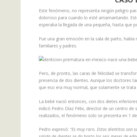
Este fenómeno, no representa ningún peligro para
doloroso para cuando lo esté amamantando. Esto
esperaba la llegada de una pequeña, hasta que por
Fue una gran emoción en la sala de parto, había 
familiares y padres.
Pero, de pronto, las caras de felicidad se transf
presencia de dos dientes. Aunque los doctores tam
que eso era muy normal, que solamente se trata 
La bebé nació entonces, con dos dietes inferiores 
indicó Pedro Díaz Félix, director de un centro de
realizados, el fenómeno solo se presenta en 1 de
Pedro expresó:
“Es muy raro. Estos dientitos son 
salida de dientes se da hasta los seis meses de eda