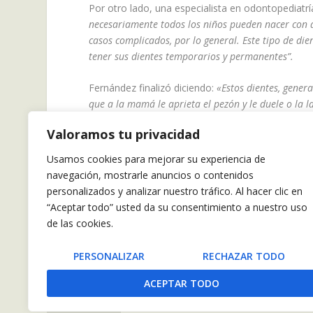
Por otro lado, una especialista en odontopediatrí
necesariamente todos los niños pueden nacer con d
casos complicados, por lo general. Este tipo de di
tener sus dientes temporarios y permanentes”.
Fernández finalizó diciendo:
«Estos dientes, genera
que a la mamá le aprieta el pezón y le duele o la l
Valoramos tu privacidad
Usamos cookies para mejorar su experiencia de
navegación, mostrarle anuncios o contenidos
personalizados y analizar nuestro tráfico. Al hacer clic en
COMPARTIR:
“Aceptar todo” usted da su consentimiento a nuestro uso
de las cookies.
PERSONALIZAR
RECHAZAR TODO
🥑 Propiedades y beneficios medicinales increíbles de la
ACEPTAR TODO
semilla de aguacate 🥑
ANTERIOR