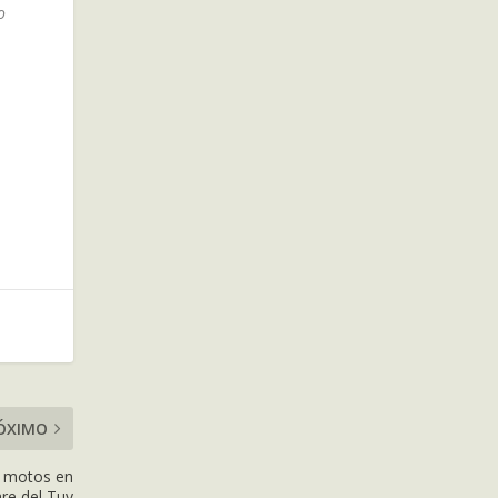
o
ÓXIMO
s motos en
e del Tuy