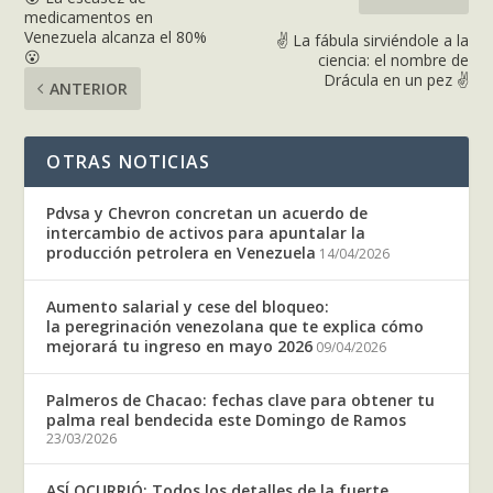
medicamentos en
Venezuela alcanza el 80%
✌ La fábula sirviéndole a la
😮
ciencia: el nombre de
Drácula en un pez ✌
ANTERIOR
OTRAS NOTICIAS
Pdvsa y Chevron concretan un acuerdo de
intercambio de activos para apuntalar la
producción petrolera en Venezuela
14/04/2026
Aumento salarial y cese del bloqueo:
la peregrinación venezolana que te explica cómo
mejorará tu ingreso en mayo 2026
09/04/2026
Palmeros de Chacao: fechas clave para obtener tu
palma real bendecida este Domingo de Ramos
23/03/2026
ASÍ OCURRIÓ: Todos los detalles de la fuerte