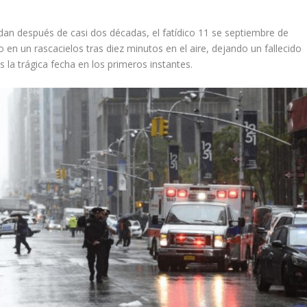
dan después de casi dos décadas, el fatídico 11 se septiembre de
o en un rascacielos tras diez minutos en el aire, dejando un fallecido
as la trágica fecha en los primeros instantes.