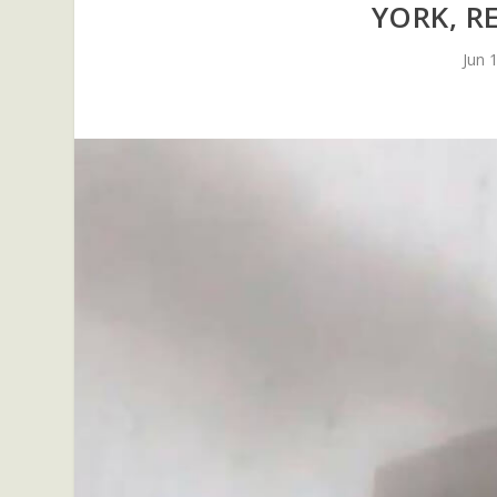
YORK, R
Jun 