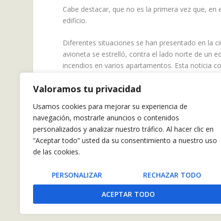
Cabe destacar, que no es la primera vez que, en 
edificio.
Diferentes situaciones se han presentado en la 
avioneta se estrelló, contra el lado norte de un 
incendios en varios apartamentos. Esta noticia 
un pelotero de los Yankees, Cory Lidle quien muer
Valoramos tu privacidad
Para el 4 de octubre de 2011, sucedió el que se c
Usamos cookies para mejorar su experiencia de
mueren 3 personas estrellándose contra el río Es
navegación, mostrarle anuncios o contenidos
personalizados y analizar nuestro tráfico. Al hacer clic en
“Aceptar todo” usted da su consentimiento a nuestro uso
de las cookies.
PERSONALIZAR
RECHAZAR TODO
COMPARTIR:
ACEPTAR TODO