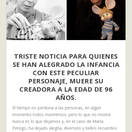
TRISTE NOTICIA PARA QUIENES
SE HAN ALEGRADO LA INFANCIA
CON ESTE PECULIAR
PERSONAJE, MUERE SU
CREADORA A LA EDAD DE 96
AÑOS.
El tiempo no perdona a las personas, en algún
momento todos moriremos, pero lo que no morirá
nunca es lo que dejamos y, en el caso de María
Perego, ha dejado alegría, diversión y bellos recuerdos