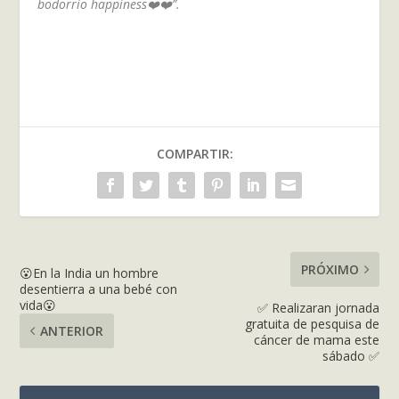
bodorrio happiness❤️❤️”.
COMPARTIR:
PRÓXIMO
😮En la India un hombre
desentierra a una bebé con
vida😮
✅ Realizaran jornada
gratuita de pesquisa de
ANTERIOR
cáncer de mama este
sábado ✅