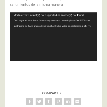
sentimientos de la misma manera.
Reproductor
Media error: Format(s) not supported or source(s) not found
de
Descargar archivo: https://movidatuy.com/wp-content/uploads/2019/06/buzo-
vídeo
australiano-se-hace-amigo-de-un-tibur%C3%B3n-video-en-instagram.mp4?_=1
COMPARTIR: