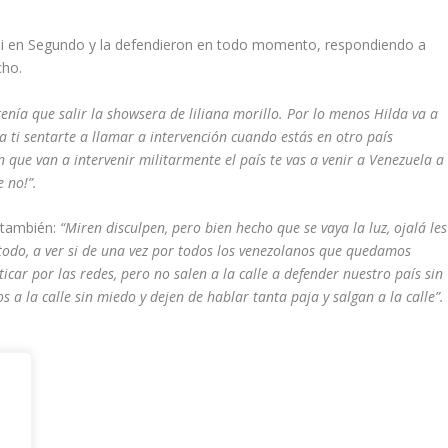
n ni en Segundo y la defendieron en todo momento, respondiendo a
cho.
tenía que salir la showsera de liliana morillo. Por lo menos Hilda va a
a ti sentarte a llamar a intervención cuando estás en otro país
n que van a intervenir militarmente el país te vas a venir a Venezuela a
 no!”.
r también:
“Miren disculpen, pero bien hecho que se vaya la luz, ojalá les
en todo, a ver si de una vez por todos los venezolanos que quedamos
icar por las redes, pero no salen a la calle a defender nuestro país sin
s a la calle sin miedo y dejen de hablar tanta paja y salgan a la calle”.