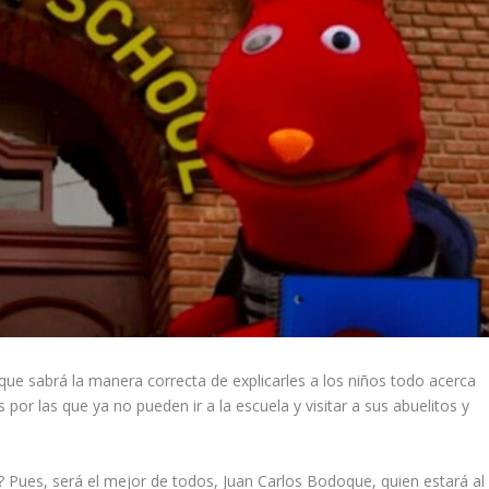
que sabrá la manera correcta de explicarles a los niños todo acerca
por las que ya no pueden ir a la escuela y visitar a sus abuelitos y
? Pues, será el mejor de todos, Juan Carlos Bodoque, quien estará al