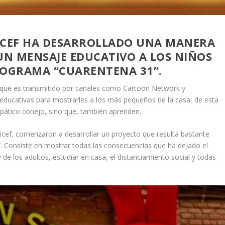
NICEF HA DESARROLLADO UNA MANERA
 UN MENSAJE EDUCATIVO A LOS NIÑOS
ROGRAMA “CUARENTENA 31”.
l, que es transmitido por canales como Cartoon Network y
educativas para mostrarles a los más pequeños de la casa, de esta
mpático conejo, sino que, también aprenden.
nicef, comenzaron a desarrollar un proyecto que resulta bastante
. Consiste en mostrar todas las consecuencias que ha dejado el
 de los adultos, estudiar en casa, el distanciamiento social y todas