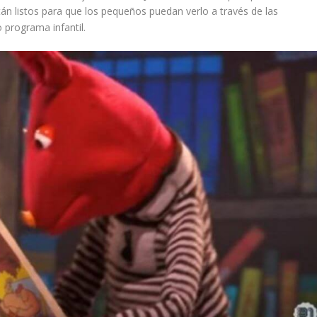
stán listos para que los pequeños puedan verlo a través de las
 programa infantil.