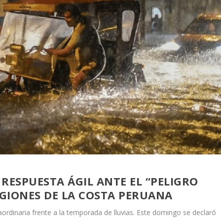
RESPUESTA ÁGIL ANTE EL “PELIGRO
GIONES DE LA COSTA PERUANA
rdinaria frente a la temporada de lluvias. Este domingo se declaró