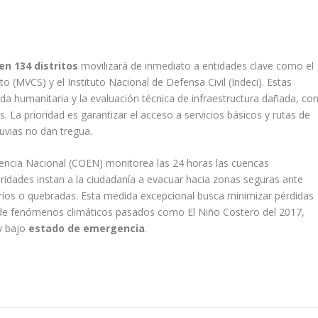
n 134 distritos
movilizará de inmediato a entidades clave como el
o (MVCS) y el Instituto Nacional de Defensa Civil (Indeci). Estas
yuda humanitaria y la evaluación técnica de infraestructura dañada, co
s. La prioridad es garantizar el acceso a servicios básicos y rutas de
luvias no dan tregua.
encia Nacional (COEN) monitorea las 24 horas las cuencas
oridades instan a la ciudadanía a evacuar hacia zonas seguras ante
e ríos o quebradas. Esta medida excepcional busca minimizar pérdidas
 de fenómenos climáticos pasados como El Niño Costero del 2017,
y bajo
estado de emergencia
.