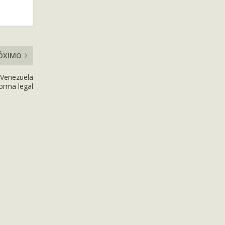
ÓXIMO
a Venezuela
orma legal