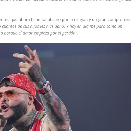
ntes que ahora tiene fanatismo por la religión y un gran compromis
a cuántos de sus hijos les hice daño. Y hoy en día me paro como un
o porque el amor empieza por el perdón”
.