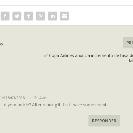
PR
os
✅ Copa Airlines anuncia incremento de tasa d
M
g
el 18/03/2026 a las 2:14 am
f your article? After reading it, I still have some doubts.
RESPONDER