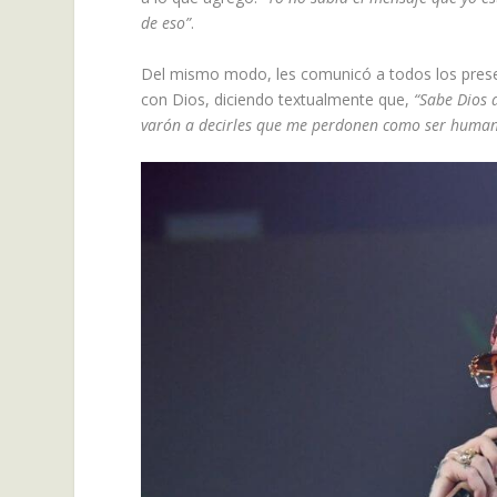
de eso”
.
Del mismo modo, les comunicó a todos los prese
con Dios, diciendo textualmente que,
“Sabe Dios 
varón a decirles que me perdonen como ser human