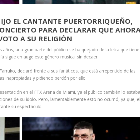
DIJO EL CANTANTE PUERTORRIQUEÑO,
CONCIERTO PARA DECLARAR QUE AHOR
VOTO A SU RELIGIÓN
años, una gran parte del público se ha quejado de la letra que tiene
ía sigue en auge este género musical sin decaer.
arruko, declaró frente a sus fanáticos, que está arrepentido de las
as inapropiadas y pidiendo perdón por ello.
esentación en el FTX Arena de Miami, ya el público también lo estaba
nciones de su ídolo. Pero, lamentablemente esto no ocurrió, ya que, e
rante su espectáculo.