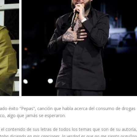
nado éxito “Pepas”, canción que habla acerca del consumo de drogas
lico, algo que jamás se esperaron.
por el contenido de sus letras de todos los temas que son de su autoría
taba diciendo en mis canciones, la verdad es que no me siento orgullos