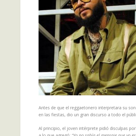
Antes de que el reggaetonero interpretara su so
en las fiestas, dio un gran discurso a todo el púb
Al principio, el joven intérprete pidió disculpas 
a lo que agregó:
“Yo no sabía el mensaje que yo es