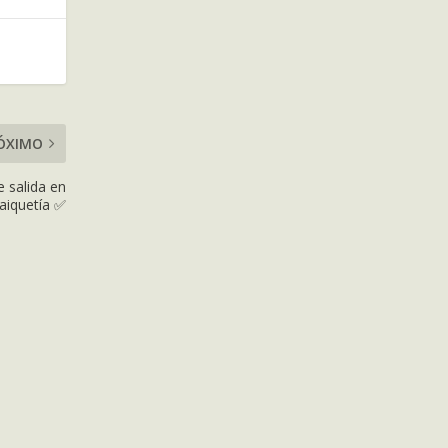
ÓXIMO
e salida en
aiquetía ✅