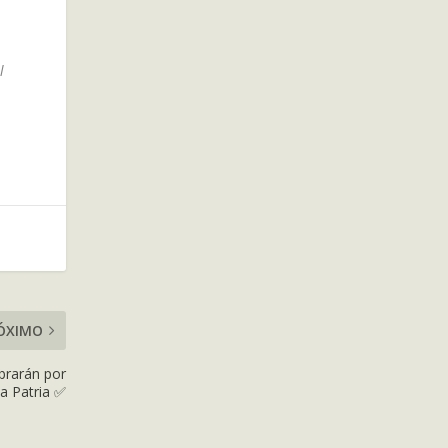
l
ÓXIMO
brarán por
a Patria ✅