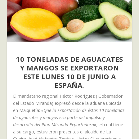
10 TONELADAS DE AGUACATES
Y MANGOS SE EXPORTARON
ESTE LUNES 10 DE JUNIO A
ESPAÑA.
El mandatario regional Héctor Rodríguez ( Gobernador
del Estado Miranda) expresó desde la aduana ubicada
en Maiquetía:
«Que la exportación de éstas 10 toneladas
de aguacates y mangos era parte del impulso y
desarrollo del Plan Miranda Exportadora», e
l cual tiene
a su cargo, estuvieron presentes el alcalde de La
Guaira, José Alejandro Terán y Héctor Silva presidente