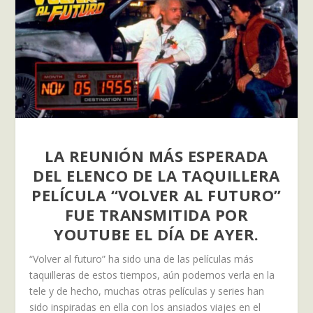
LA REUNIÓN MÁS ESPERADA
DEL ELENCO DE LA TAQUILLERA
PELÍCULA “VOLVER AL FUTURO”
FUE TRANSMITIDA POR
YOUTUBE EL DÍA DE AYER.
“Volver al futuro” ha sido una de las películas más
taquilleras de estos tiempos, aún podemos verla en la
tele y de hecho, muchas otras películas y series han
sido inspiradas en ella con los ansiados viajes en el