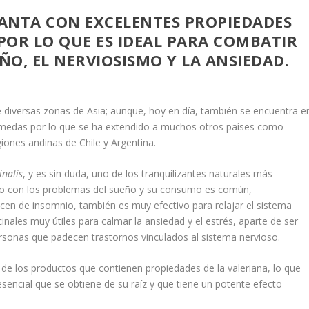
LANTA CON EXCELENTES PROPIEDADES
 POR LO QUE ES IDEAL PARA COMBATIR
ÑO, EL NERVIOSISMO Y LA ANSIEDAD.
e diversas zonas de Asia; aunque, hoy en día, también se encuentra e
úmedas por lo que se ha extendido a muchos otros países como
giones andinas de Chile y Argentina.
inalis
, y es sin duda, uno de los tranquilizantes naturales más
nado con los problemas del sueño y su consumo es común,
cen de insomnio, también es muy efectivo para relajar el sistema
inales muy útiles para calmar la ansiedad y el estrés, aparte de ser
ersonas que padecen trastornos vinculados al sistema nervioso.
de los productos que contienen propiedades de la valeriana, lo que
e esencial que se obtiene de su raíz y que tiene un potente efecto