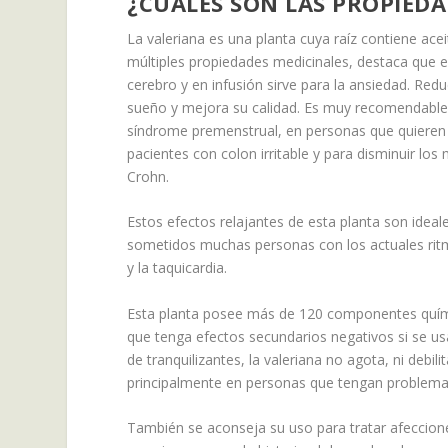
¿CUÁLES SON LAS PROPIEDA
La valeriana es una planta cuya raíz contiene acei
múltiples propiedades medicinales, destaca que es
cerebro y en infusión sirve para la ansiedad. Reduc
sueño y mejora su calidad. Es muy recomendable 
síndrome premenstrual, en personas que quieren 
pacientes con colon irritable y para disminuir lo
Crohn.
Estos efectos relajantes de esta planta son ideal
sometidos muchas personas con los actuales ritmos
y la taquicardia.
Esta planta posee más de 120 componentes quími
que tenga efectos secundarios negativos si se us
de tranquilizantes, la valeriana no agota, ni deb
principalmente en personas que tengan problemas 
También se aconseja su uso para tratar afeccione