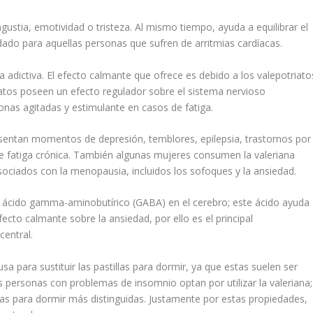
ngustia, emotividad o tristeza. Al mismo tiempo, ayuda a equilibrar el
ado para aquellas personas que sufren de arritmias cardíacas.
a adictiva. El efecto calmante que ofrece es debido a los valepotriato
riatos poseen un efecto regulador sobre el sistema nervioso
as agitadas y estimulante en casos de fatiga.
esentan momentos de depresión, temblores, epilepsia, trastornos por
 de fatiga crónica. También algunas mujeres consumen la valeriana
sociados con la menopausia, incluidos los sofoques y la ansiedad.
e ácido gamma-aminobutírico (GABA) en el cerebro; este ácido ayuda
fecto calmante sobre la ansiedad, por ello es el principal
central.
a para sustituir las pastillas para dormir, ya que estas suelen ser
 personas con problemas de insomnio optan por utilizar la valeriana;
tas para dormir más distinguidas. Justamente por estas propiedades,