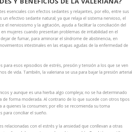
DES Y BENEFICIOS DE LA VALERIANA?
tes esenciales con efectos sedantes y relajantes, por ello, entre sus
 un efectivo sedante natural; ya que relaja el sistema nervioso, el
e el nerviosismo y la agitación, ayuda a facilitar la conciliación del
en mujeres cuando presentan problemas de irritabilidad en el
dejar de fumar, para aminorar el síndrome de abstinencia, en
s movimientos intestinales en las etapas agudas de la enfermedad de
es para esos episodios de estrés, presión y tensión a los que se ven
 de vida. También, la valeriana se usa para bajar la presión arteria
cos y aunque es una hierba algo compleja; no se ha determinado
a de forma moderada. Al contrario de lo que sucede con otros tipos
ilita a quienes la consumen; por ello se recomienda su toma
para conciliar el sueño.
s relacionadas con el estrés y la ansiedad que conllevan a otras