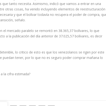
isas que tanto necesita. Asimismo, indicó que vamos a entrar en una
tre otras cosas, ha venido incluyendo elementos de reestructuración
 necesaria y que el bolívar todavía no recupera el poder de compra, qu
ransición, señalo.
 en el mercado paralelo se remontó en 38.365,37 bolívares, lo que
to a la publicación del día anterior de 37.025,57 bolívares, es decir
detenible, lo critico de esto es que los venezolanos se rigen por este
ue puedan tener, por lo que no es seguro poder comprar mañana lo
 a la cifra estimada?