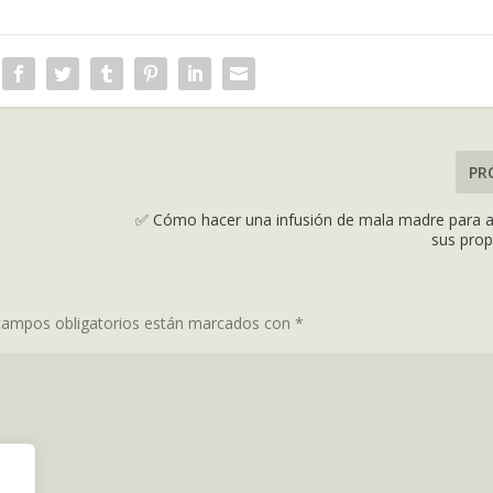
PR
✅ Cómo hacer una infusión de mala madre para 
sus pro
campos obligatorios están marcados con
*